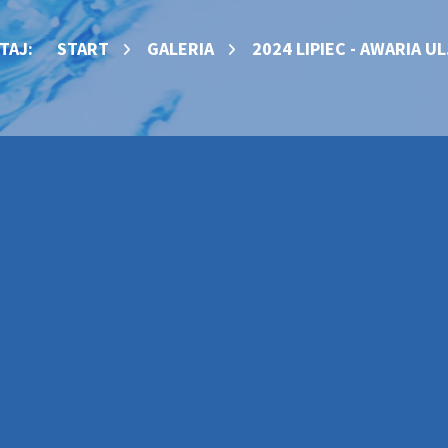
UTAJ:
START
GALERIA
2024 LIPIEC - AWARIA UL