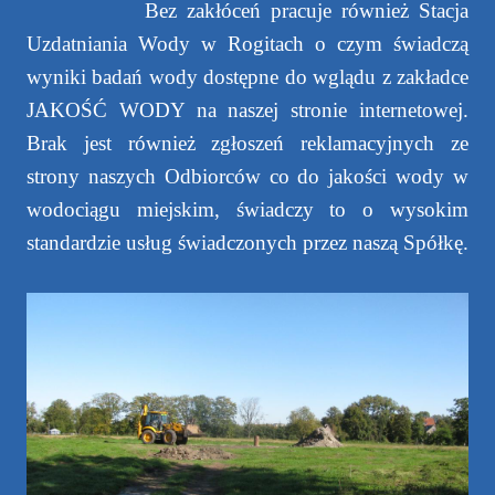
Bez zakłóceń pracuje również Stacja
Uzdatniania Wody w Rogitach o czym świadczą
wyniki badań wody dostępne do wglądu z zakładce
JAKOŚĆ WODY na naszej stronie internetowej.
Brak jest również zgłoszeń reklamacyjnych ze
strony naszych Odbiorców co do jakości wody w
wodociągu miejskim, świadczy to o wysokim
standardzie usług świadczonych przez naszą Spółkę.