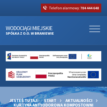
Telefon alarmowy:
784 444 648
WODOCIĄGI MIEJSKIE
SPÓŁKA Z O.O. W BRANIEWIE
JESTEŚ TUTAJ:
START
AKTUALNOŚCI
KURTYNA ANTYODOROWA KOMPOSTOWNI