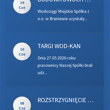
19
Cze
Wodociągi Miejskie Spółka z
o.o. w Braniewie uzyskały...
TARGI WOD-KAN
10
Cze
Dnia 27.05.2026 roku
pracownicy Naszej Spółki brali
udz...
ROZSTRZYGNIĘCIE KONKURSU „WODA...
08
Cze