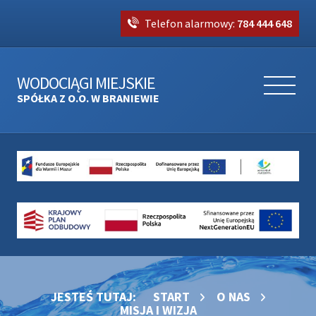
Telefon alarmowy:
784 444 648
WODOCIĄGI MIEJSKIE
SPÓŁKA Z O.O. W BRANIEWIE
JESTEŚ TUTAJ:
START
O NAS
MISJA I WIZJA