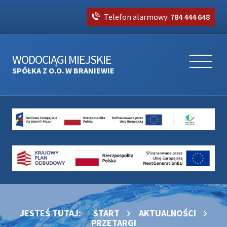
Telefon alarmowy:
784 444 648
WODOCIĄGI MIEJSKIE
SPÓŁKA Z O.O. W BRANIEWIE
JESTEŚ TUTAJ:
START
AKTUALNOŚCI
PRZETARGI