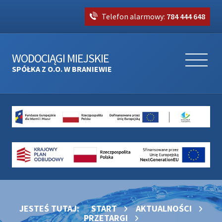
Telefon alarmowy:
784 444 648
WODOCIĄGI MIEJSKIE
SPÓŁKA Z O.O. W BRANIEWIE
JESTEŚ TUTAJ:
START
AKTUALNOŚCI
PRZETARGI