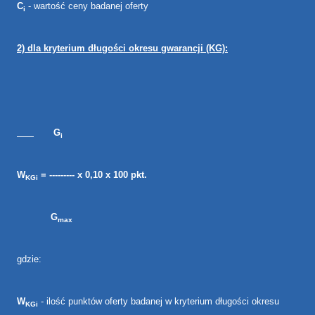
C
- wartość ceny badanej oferty
i
2) dla kryterium
długości okresu gwarancji (KG)
:
G
i
W
= --------- x 0,10 x 100 pkt.
KGi
G
max
gdzie:
W
- ilość punktów oferty badanej w kryterium długości okresu
KGi