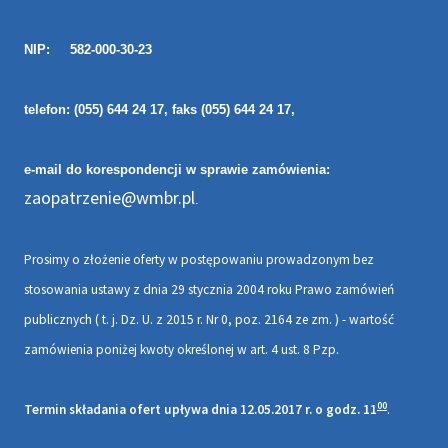
NIP: 582-000-30-23
telefon: (0
55) 644 24 17, faks (055) 644 24 17,
e-mail do korespondencji w sprawie zamówienia:
zaopatrzenie@wmbr.pl
.
Prosimy o złożenie oferty w postępowaniu prowadzonym bez
stosowania ustawy z dnia 29 stycznia 2004 roku Prawo zamówień
publicznych ( t. j. Dz. U. z 2015 r. Nr 0, poz. 2164 ze zm. ) - wartość
zamówienia poniżej kwoty określonej w art. 4 ust. 8 Pzp.
00
Termin składania ofert upływa dnia
12.05.2017 r. o godz. 11
.