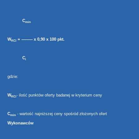
C
min
W
= --------- x 0,90 x 100 pkt.
KCi
C
i
gdzie:
W
- ilość punktów oferty badanej w kryterium ceny
KCi
C
- wartość najniższej ceny spośród złożonych ofert
min
Wykonawców