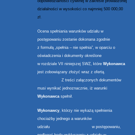
odpowiedzialności cywilnej w zakresie prowadzonej
działalności w wysokości co najmniej 500 000,00
zł.
Ocena spełniania warunków udziału w
postępowaniu zostanie dokonana zgodnie
z formułą „spełnia – nie spełnia”, w oparciu o
oświadczenia i dokumenty określone
w rozdziale VII niniejszej SWZ, które
Wykonawca
jest zobowiązany złożyć wraz z ofertą.
Z treści załączonych dokumentów
musi wynikać jednoznacznie, iż warunki
Wykonawca
spełnił.
Wykonawcy
, którzy nie wykażą spełnienia
chociażby jednego a warunków
udziału w postępowaniu,
podlegać będą wykluczeniu z udziału w