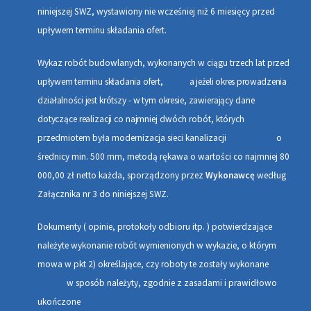
niniejszej SWZ, wystawiony nie wcześniej niż 6 miesięcy przed
upływem terminu składania ofert.
Wykaz
robót budowlanych, wykonanych w ciągu trzech lat
przed
upływem terminu składania ofert
, a jeżeli okres prowadzenia
działalności
jest krótszy - w tym okresie, zawierający dane
dotyczące realizacji co najmniej
dwóch robót, których
przedmiotem była modernizacja sieci kanalizacji o
średnicy min. 500 mm, metodą rękawa o wartości co najmniej 80
000,00 zł netto każda, sporządzony przez
Wykonawcę
według
Załącznika nr 3 do niniejszej SWZ.
Dokumenty ( opinie, protokoły odbioru itp. ) potwierdzające
należyte wykonanie robót wymienionych w wykazie, o którym
mowa w pkt 2) określające, czy roboty te zostały wykonane
w sposób należyty, zgodnie z zasadami i prawidłowo
ukończone