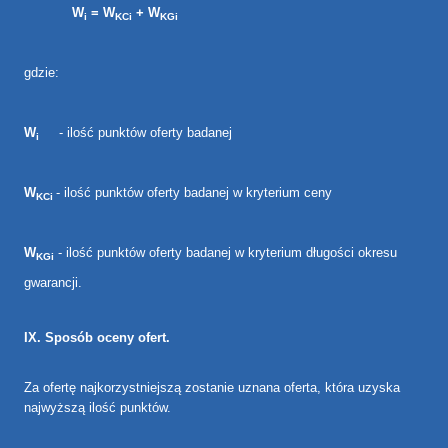
W
= W
+ W
i
KCi
KGi
gdzie:
W
- ilość punktów oferty badanej
i
W
- ilość punktów oferty badanej w kryterium ceny
KCi
W
- ilość punktów oferty badanej w kryterium długości okresu
KGi
gwarancji.
IX. Sposób oceny ofert.
Za ofertę najkorzystniejszą zostanie uznana oferta, która uzyska
najwyższą ilość punktów.