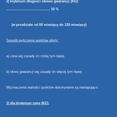
2) kryterium długości okresu gwarancji (KG):
………………………..….…... 10 %
(w przedziale od 60 miesięcy do 120 miesięcy)
Sposób wyliczenia punktów oferty:
a) cena wg zasady im mniej tym lepiej
b) okres gwarancji wg zasady im więcej tym lepiej
Wyznaczenia wartości punktów dokonywane są następująco:
1) dla kryterium ceny (KC):