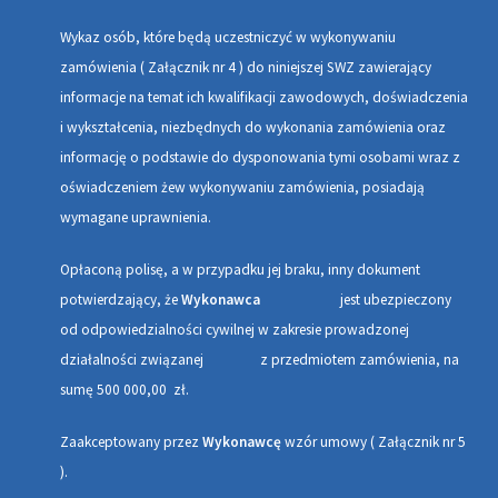
W
ykaz osób, które będą uczestniczyć w wykonywaniu
zamówienia (
Z
ałącznik nr 4
)
do niniejszej SWZ
zawierający
informacje na temat ich kwalifikacji zawodowych, doświadcze
nia
i wykształcenia, niezbędnych do wykonania zamówienia oraz
informację o podstawie do dysponowania tymi osobami
wraz z
o
świadczenie
m
że
w wykonywaniu zamówienia, posiadają
wymagane uprawnienia.
Opłaconą polisę, a w przypadku jej braku, inny dokument
potwierdzający, że
Wykonawca
jest ubezpieczony
od odpowiedzialności cywilnej w zakresie prowadzonej
działalności związanej z przedmiotem zamówienia, na
sumę 500 000,00 zł.
Zaakceptowany przez
Wykonawcę
wzór umowy ( Załącznik nr 5
).