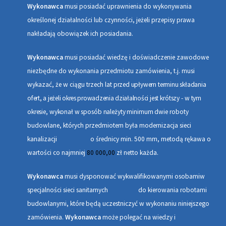
Wykonawca
musi posiadać uprawnienia do wykonywania
określonej działalności lub czynności, jeżeli przepisy prawa
nakładają obowiązek ich posiadania.
Wykonawca
musi posiadać wiedzę i doświadczenie zawodowe
niezbędne do wykonania przedmiotu zamówienia, t.j. musi
wykazać, że w ciągu trzech lat
przed upływem terminu składania
ofert
, a jeżeli okres prowadzenia działalności
jest krótszy - w tym
okresie, wykonał w sposób należyty minimum
dwie roboty
budowlane, których przedmiotem była modernizacja sieci
kanalizacji o średnicy min. 500 mm, metodą rękawa o
wartości co najmniej
80 000,00
zł netto każda.
Wykonawca
musi dysponować wykwalifikowanymi osobami
w
specjalności sieci sanitarnych
do kierowania robotami
budowlanymi, które będą uczestniczyć w wykonaniu niniejszego
zamówienia.
Wykonawca
może polegać na wiedzy i