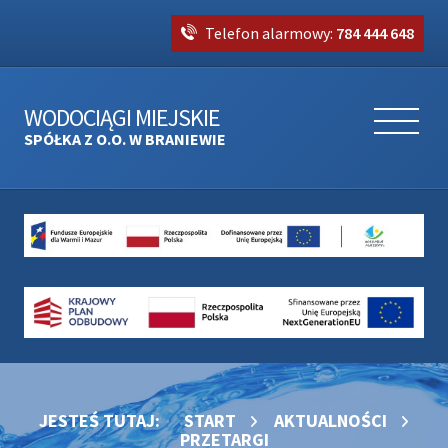
Telefon alarmowy:
784 444 648
WODOCIĄGI MIEJSKIE
SPÓŁKA Z O.O. W BRANIEWIE
JESTEŚ TUTAJ:
START
AKTUALNOŚCI
PRZETARGI