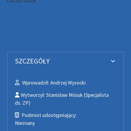
OŚ-01-2019
SZCZEGÓŁY
Wprowadził
Wprowadził:
Andrzej Wysocki
Wytworzył
Wytworzył:
Stanisław Misiuk
(Specjalista
ds. ZP)
Podmiot udostępniający
Podmiot udostępniający:
Nieznany