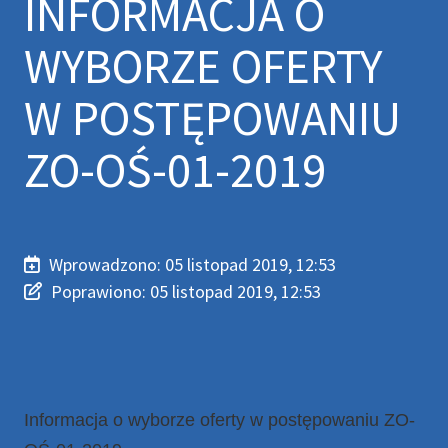
INFORMACJA O
WYBORZE OFERTY
W POSTĘPOWANIU
ZO-OŚ-01-2019
Wprowadzono:
05 listopad 2019, 12:53
Wprowadzono
Poprawiono
Poprawiono:
05 listopad 2019, 12:53
Informacja o wyborze oferty w postępowaniu ZO-