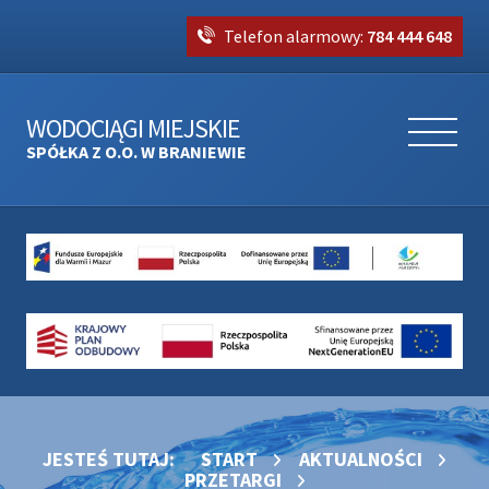
Telefon alarmowy:
784 444 648
WODOCIĄGI MIEJSKIE
SPÓŁKA Z O.O. W BRANIEWIE
JESTEŚ TUTAJ:
START
AKTUALNOŚCI
PRZETARGI