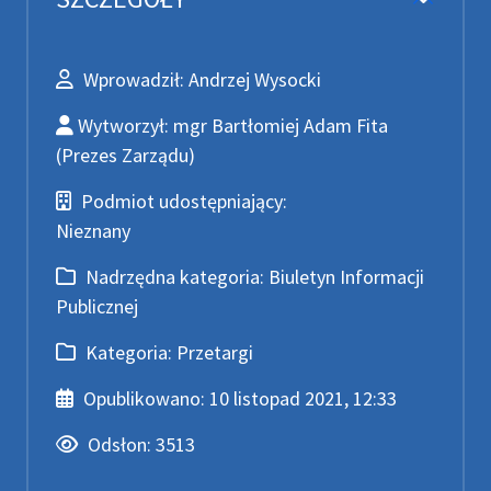
Wprowadził
Wprowadził:
Andrzej Wysocki
Wytworzył
Wytworzył:
mgr Bartłomiej Adam Fita
(Prezes Zarządu)
Podmiot udostępniający
Podmiot udostępniający:
Nieznany
Nadrzędna kategoria
Nadrzędna kategoria:
Biuletyn Informacji
Publicznej
Kategoria
Kategoria:
Przetargi
Data publikacji
Opublikowano:
10 listopad 2021, 12:33
Odsłony
Odsłon:
3513