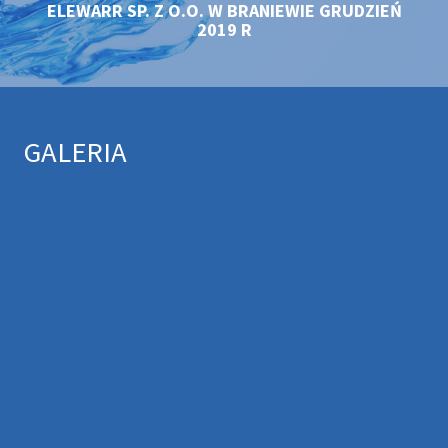
ELEWARR SP. Z O.O. W BRANIEWIE GRUDZIEŃ
2019 R
GALERIA