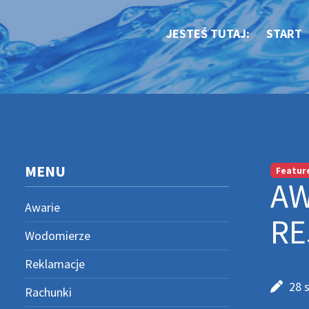
JESTEŚ TUTAJ:
START
MENU
Featur
AW
Awarie
RE
Wodomierze
Reklamacje
28 
Rachunki