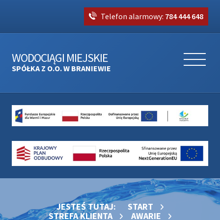
Telefon alarmowy:
784 444 648
WODOCIĄGI MIEJSKIE
SPÓŁKA Z O.O. W BRANIEWIE
JESTEŚ TUTAJ:
START
STREFA KLIENTA
AWARIE