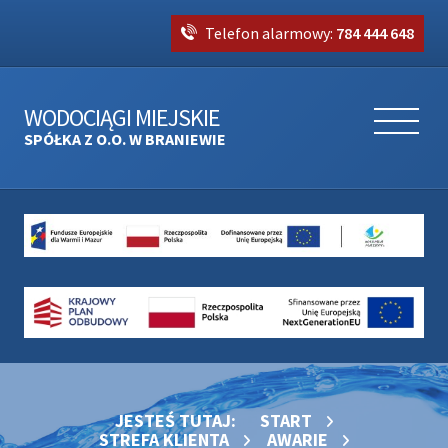
Telefon alarmowy:
784 444 648
WODOCIĄGI MIEJSKIE
SPÓŁKA Z O.O. W BRANIEWIE
JESTEŚ TUTAJ:
START
STREFA KLIENTA
AWARIE