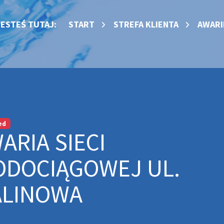
JESTEŚ TUTAJ:
START
STREFA KLIENTA
AWARI
ed
ARIA SIECI
DOCIĄGOWEJ UL.
LINOWA