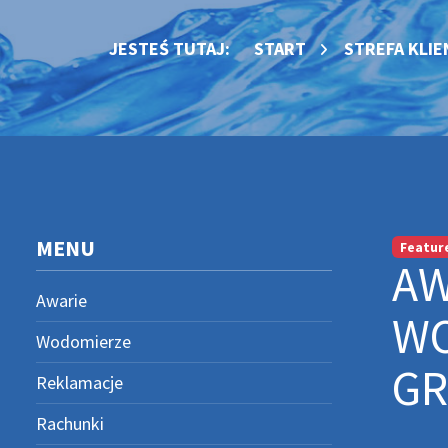
JESTEŚ TUTAJ:
START
STREFA KLIE
MENU
Featur
AW
Awarie
WO
Wodomierze
G
Reklamacje
Rachunki