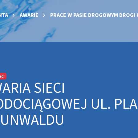
NTA
AWARIE
PRACE W PASIE DROGOWYM DROGI 
ed
ARIA SIECI
DOCIĄGOWEJ UL. PLA
RUNWALDU