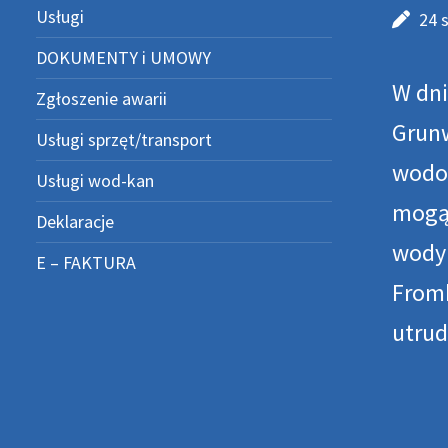
Usługi
24 
DOKUMENTY i UMOWY
W dni
Zgłoszenie awarii
Grunw
Usługi sprzęt/transport
wodoc
Usługi wod-kan
mogą 
Deklaracje
wod
E – FAKTURA
Fromb
utrud