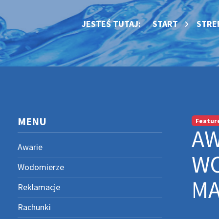
JESTEŚ TUTAJ:
START
STRE
MENU
Featur
AW
Awarie
WO
Wodomierze
MA
Reklamacje
Rachunki