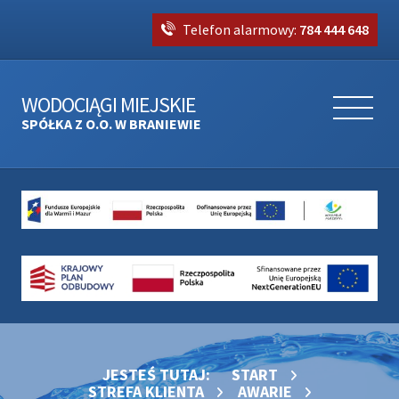
Telefon alarmowy:
784 444 648
WODOCIĄGI MIEJSKIE
SPÓŁKA Z O.O. W BRANIEWIE
JESTEŚ TUTAJ:
START
STREFA KLIENTA
AWARIE