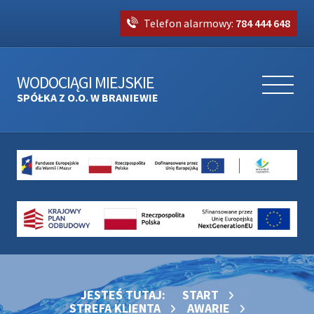
Telefon alarmowy:
784 444 648
WODOCIĄGI MIEJSKIE
SPÓŁKA Z O.O. W BRANIEWIE
JESTEŚ TUTAJ:
START
STREFA KLIENTA
AWARIE