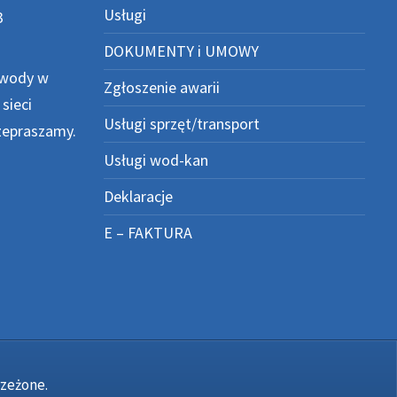
Usługi
3
DOKUMENTY i UMOWY
 wody w
Zgłoszenie awarii
sieci
Usługi sprzęt/transport
zepraszamy.
Usługi wod-kan
Deklaracje
E – FAKTURA
rzeżone.