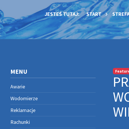
JESTEŚ TUTAJ:
START
STREFA
MENU
Featur
PR
Awarie
WO
Wodomierze
WI
Reklamacje
Rachunki