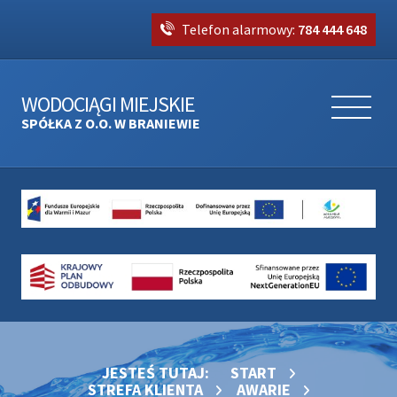
Telefon alarmowy:
784 444 648
WODOCIĄGI MIEJSKIE
SPÓŁKA Z O.O. W BRANIEWIE
JESTEŚ TUTAJ:
START
STREFA KLIENTA
AWARIE