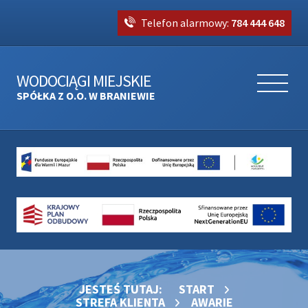
Telefon alarmowy:
784 444 648
WODOCIĄGI MIEJSKIE
SPÓŁKA Z O.O. W BRANIEWIE
JESTEŚ TUTAJ:
START
STREFA KLIENTA
AWARIE