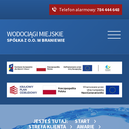
Telefon alarmowy:
784 444 648
WODOCIĄGI MIEJSKIE
SPÓŁKA Z O.O. W BRANIEWIE
JESTEŚ TUTAJ:
START
STREFA KLIENTA
AWARIE