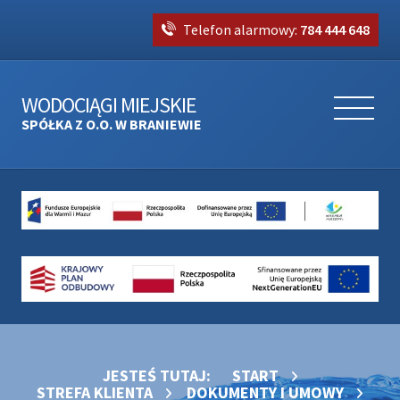
Telefon alarmowy:
784 444 648
WODOCIĄGI MIEJSKIE
SPÓŁKA Z O.O. W BRANIEWIE
JESTEŚ TUTAJ:
START
STREFA KLIENTA
DOKUMENTY I UMOWY