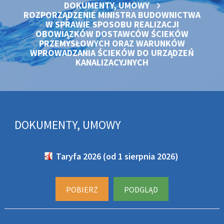
DOKUMENTY, UMOWY
ROZPORZĄDZENIE MINISTRA BUDOWNICTWA
W SPRAWIE SPOSOBU REALIZACJI
OBOWIĄZKÓW DOSTAWCÓW ŚCIEKÓW
PRZEMYSŁOWYCH ORAZ WARUNKÓW
WPROWADZANIA ŚCIEKÓW DO URZĄDZEŃ
KANALIZACYJNYCH
DOKUMENTY, UMOWY
Taryfa 2026 (od 1 sierpnia 2026)
POBIERZ
PODGLĄD