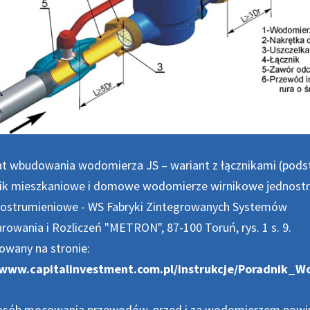
t wbudowania wodomierza JS – wariant z łącznikami (pod
ik mieszkaniowe i domowe wodomierze wirnikowe jednost
elostrumieniowe - WS Fabryki Zintegrowanych Systemów
owania i Rozliczeń "METRON", 87-100 Toruń, rys. 1 s. 9.
owany na stronie:
/www.capitalinvestment.com.pl/instrukcje/Poradnik_
osób mocowania przewodów, przed i za wodomierzem powi