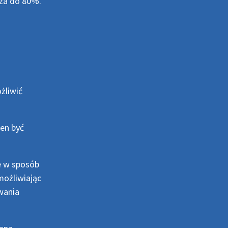
rza do 80%.
żliwić
en być
e w sposób
możliwiając
wania