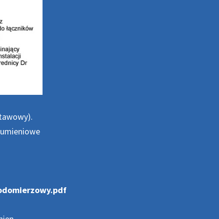
stawowy).
rumieniowe
Wodomierzowy.pdf
nien