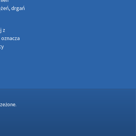
ężeń, drgań
j z
- oznacza
cy
rzeżone.