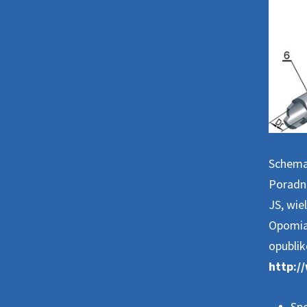
Schema
Poradn
JS, wi
Opomiar
opublik
http:/
Sp