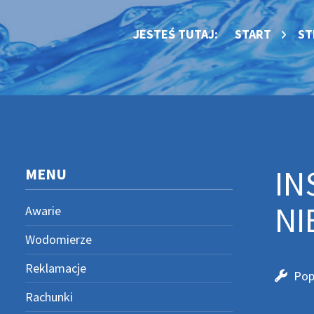
JESTEŚ TUTAJ:
START
ST
IN
MENU
NI
Awarie
Wodomierze
Reklamacje
Pop
Rachunki