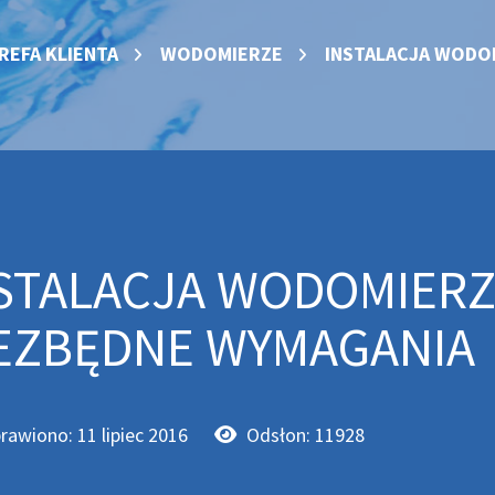
REFA KLIENTA
WODOMIERZE
INSTALACJA WODOM
STALACJA WODOMIERZ
EZBĘDNE WYMAGANIA
rawiono: 11 lipiec 2016
Odsłon: 11928