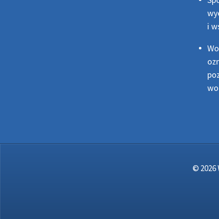
wye
i w
Wod
ozn
poz
wod
© 2026 