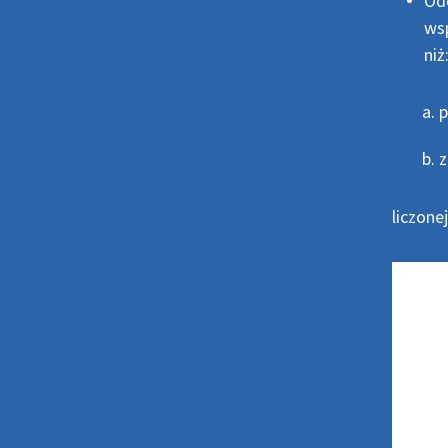
Od
wsp
niż
p
z
liczone