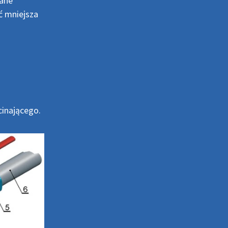
ane
ć mniejsza
cinającego.