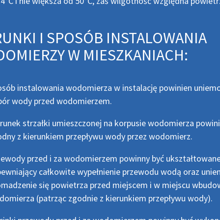
 4°C i nie większa od 50°C, zaś wilgotność względna powiet
UNKI I SPOSÓB INSTALOWANIA
OMIERZY W MIESZKANIACH:
sób instalowania wodomierza w instalację powinien uniemo
bór wody przed wodomierzem.
runek strzałki umieszczonej na korpusie wodomierza powini
dny z kierunkiem przepływu wody przez wodomierz.
zewody przed i za wodomierzem powinny być ukształtowan
ewniający całkowite wypełnienie przewodu wodą oraz unie
madzenie się powietrza przed miejscem i w miejscu wbudo
omierza (patrząc zgodnie z kierunkiem przepływu wody).