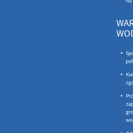
niż
WAR
WOD
Spo
po
Kie
zgo
Pr
zap
gro
wod