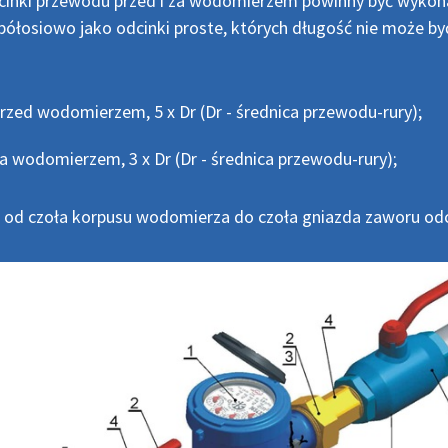
cinki przewodu przed i za wodomierzem powinny być wykon
ółosiowo jako odcinki proste, których długość nie może by
:
rzed wodomierzem, 5 x Dr (Dr - średnica przewodu-rury);
a wodomierzem, 3 x Dr (Dr - średnica przewodu-rury);
j od czoła korpusu wodomierza do czoła gniazda zaworu od