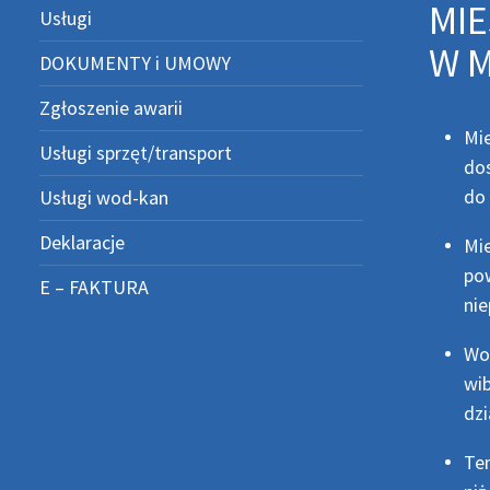
MIE
Usługi
W M
DOKUMENTY i UMOWY
Zgłoszenie awarii
Mie
Usługi sprzęt/transport
dos
do 
Usługi wod-kan
Deklaracje
Mi
pow
E – FAKTURA
ni
Wod
wib
dzi
Tem