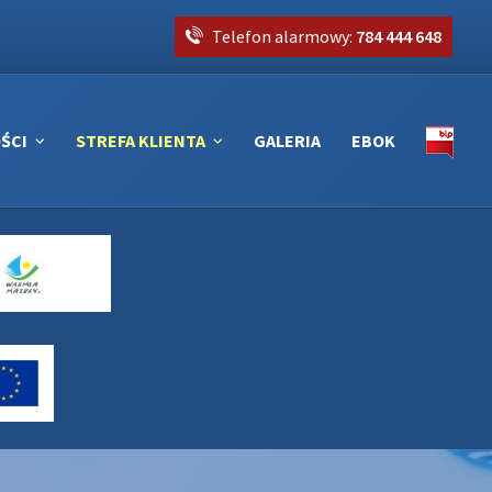
Telefon alarmowy:
784 444 648
ŚCI
STREFA KLIENTA
GALERIA
EBOK