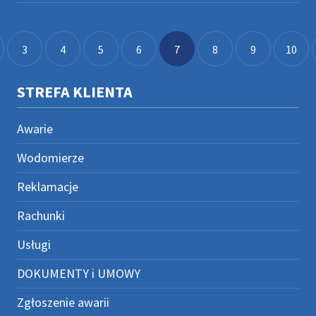
3
4
5
6
7
8
9
10
STREFA KLIENTA
Awarie
Wodomierze
Reklamacje
Rachunki
Usługi
DOKUMENTY i UMOWY
Zgłoszenie awarii