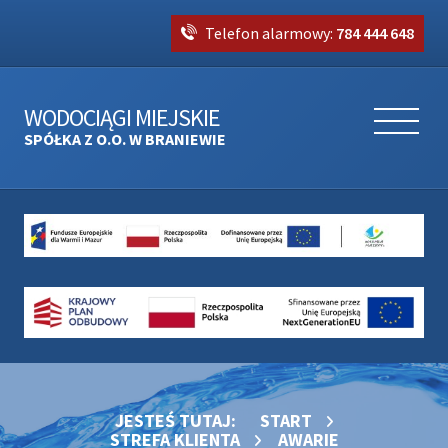
Telefon alarmowy:
784 444 648
WODOCIĄGI MIEJSKIE
SPÓŁKA Z O.O. W BRANIEWIE
JESTEŚ TUTAJ:
START
STREFA KLIENTA
AWARIE